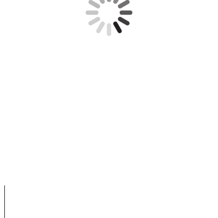
Handwerk, Dienstleistung, Schlosser, Schlüsseldienst,
Schlüsselnotdienst, Türöffnung, Einbruchschutz, Schließanlage,
Schließzylinder, Profilzylinder, Türbeschlag, Türschloss, Sicherheit,
Fenstersicherung, Türsicherung, Nachrüstung, Zusatzschloss,
Mehrfachverriegelung, Beschlag, Türschließer, Türöffner,
Notdienst,
BKS, Winkhaus, NUKI, SmartLock 2.0,ZI IKON
Bornheim, Brühl, Wesseling,
ASSA ABLOY,Gretsch Unitas,
Kerpen, Frechen, Bonn, Köln, Hürth, Erftstadt, Swisttal, Alfter,
Weilerswist