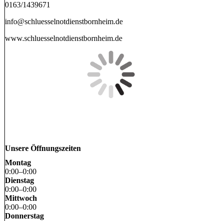
0163/1439671
info@schluesselnotdienstbornheim.de
www.schluesselnotdienstbornheim.de
Unsere Öffnungszeiten
Montag
0
:
00
–
0
:
00
Dienstag
0
:
00
–
0
:
00
Mittwoch
0
:
00
–
0
:
00
Donnerstag